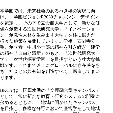
本学園では、未来社会のあるべき姿の実現に向
け、「学園ビジョンR2030チャレンジ・デザイン」
を策定し、その下で立命館大学として「新たな価
値を創造する次世代研究大学」「イノベーショ
ン・創発性人材を生み出す大学」を柱に据えた
様々な施策を展開しています。学祖・西園寺公
望、創立者・中川小十郎の精神を引き継ぎ、建学
の精神「自由と清新」のもと、「次世代研究大
学」「次世代探究学園」を目指すという壮大な挑
戦です。これまで以上にグローバルに存在感をも
ち、社会との共有知を創造すべく、邁進してまい
ります。
BKCでは、国際水準の「文理融合型キャンパス」
として、常に新たな教育・研究システムの開発に
努めるとともに、「地域に開かれたキャンパス」
を目指し、多様な分野において産官学そして地域