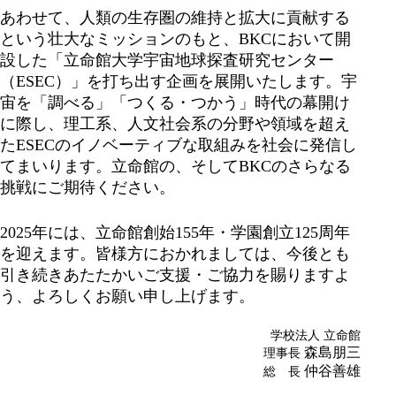
あわせて、人類の生存圏の維持と拡大に貢献する
という壮大なミッションのもと、BKCにおいて開
設した「立命館大学宇宙地球探査研究センター
（ESEC）」を打ち出す企画を展開いたします。宇
宙を「調べる」「つくる・つかう」時代の幕開け
に際し、理工系、人文社会系の分野や領域を超え
たESECのイノベーティブな取組みを社会に発信し
てまいります。立命館の、そしてBKCのさらなる
挑戦にご期待ください。
2025年には、立命館創始155年・学園創立125周年
を迎えます。皆様方におかれましては、今後とも
引き続きあたたかいご支援・ご協力を賜りますよ
う、よろしくお願い申し上げます。
学校法人 立命館
森島朋三
理事長
仲谷善雄
総 長