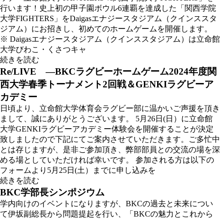
行います！史上初の甲子園ボウル6連覇を達成した「関西学院
大学FIGHTERS」をDaigasエナジースタジアム（クインススタ
ジアム）にお招きし、初めてのホームゲームを開催します。
※ Daigasエナジースタジアム（クインススタジアム）は立命館
大学びわこ・くさつキャ
続きを読む
Re/LIVE ―BKCラグビーホームゲーム2024年度関
西大学春季トーナメント2回戦＆GENKIラグビーア
カデミー
日頃より、立命館大学体育会ラグビー部に温かいご声援を頂き
まして、誠にありがとうございます。 5月26日(日）に立命館
大学GENKIラグビーアカデミー体験会を開催することが決定
致しましたので下記にてご案内させていただきます。ご多忙中
とは存じますが、是非ご参加頂き、弊部部員との交流の場を深
める場としていただければ幸いです。 参加される方は以下の
フォームより5月25日(土）までに申し込みを
続きを読む
BKC学部長シンポジウム
学内向けのイベントになりますが、BKCの過去と未来につい
て伊坂副総長から問題提起を行い、「BKCの魅力とこれから