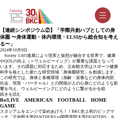
【連続シンポジウム②】「学際共創ハブとしての身
体圏 〜身体運動・体内環境・ELSIから総合知を考え
る〜」
2024年10月9日
Society 5.0の進展により現実と仮想が融合する世界で、健康
やQOLの向上（＝ウェルビーイング）が重要な課題となって
います。その課題に対応するため、立命館大学はスポーツ健康
科学を核とした新たな研究領域「身体圏研究」を創成します。
この研究では、身体と各種環境（加齢・栄養などの身体内部、
社会、現実・バーチャル）との関係が人の心身にどのような影
響を与え、ウェルビーイングにどのように繋がるかを総
続きを読む
Re/LIVE AMERICAN FOOTBALL HOME
GAME
スタジアムをエンジで染めあげろ！！BKC史上初のビッグマ
ッチ「立命館大学PANTHERS vs関西学院大学FIGHTERS」を