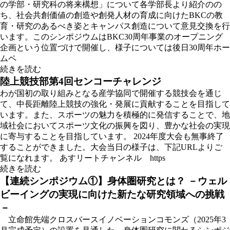
の学部・研究科の将来構想」について各学部長より紹介のの
ち、社会共創価値の創造や創発人材の育成に向けたBKCの教
育・研究のあるべき姿とキャンパス創造について意見交換を行
います。このシンポジウムはBKC30周年事業のオープニング
企画という位置づけで開催し、様子については後日30周年ホー
ムペ
続きを読む
陸上競技部第4回センコーチャレンジ
わが国初の取り組みとなる産学協同で開催する競技会を通じ
て、中長距離陸上競技の強化・発展に貢献することを目指して
います。また、スポーツの魅力を積極的に発信することで、地
域社会においてスポーツ文化の振興を図り、豊かな社会の実現
に寄与することを目指しています。 2024年度大会も無事終了
することができました。大会当日の様子は、下記URLよりご
覧になれます。 あすリートチャンネル https
続きを読む
【連続シンポジウム①】身体圏研究とは？ －ウェル
ビーイングの実現に向けた新たな研究領域への挑戦
－
立命館先端クロスバースイノベーションコモンズ（2025年3